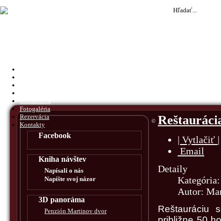
Hľadať...
Úvod
O nás
Akcie
Ubytovanie
Reštaurácia
Fotogaléria
Reštauráci
Rezervácia
©
Kontakty
Facebook
| Vytlačiť |
Email
Kniha návštev
Detaily
Napísali o nás
Kategória
Napíšte svoj názor
Autor: Mar
3D panoráma
Reštauráciu 
Penzión Martinov dvor
približne 50 h