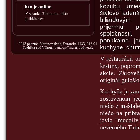
kozubu, umies
Kto je online
štýlovo ladená
V stránke 3 hostia a nikto
prihlásený
biliardovým
príjemnú 
spoločnosti
ponúkame jed
2013 penzión Martinov dvor, Fatranská 1133, 013 01
kuchyne, chutné
Teplička nad Váhom,
penzion@martinovdvor.sk
V reštaurácii 
krstiny, popro
akcie. Zárove
originál gulášk
Kuchyňa je zame
zostavenom jed
niečo z maštale,
niečo na pribr
javia "medaily
neverného Tom