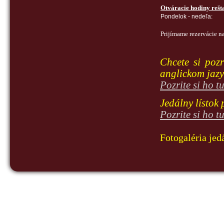
Otváracie hodiny rešt
Pondelok - nedeľa:
Prijímame rezervácie na
Chcete si pozr
anglickom jaz
Pozrite si ho tu
Jedálny lístok 
Pozrite si ho tu
Fotogaléria jed